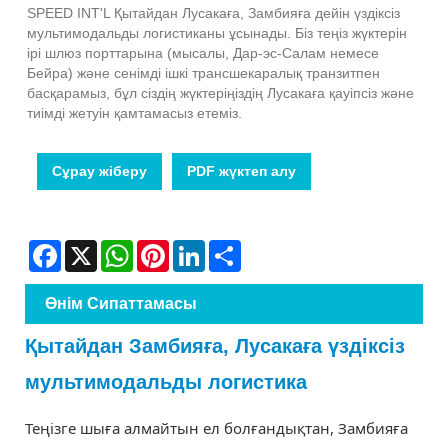
SPEED INT'L Қытайдан Лусакаға, Замбияға дейін үздіксіз
мультимодальды логистиканы ұсынады. Біз теңіз жүктерін
ірі шлюз порттарына (мысалы, Дар-эс-Салам немесе
Бейра) және сенімді ішкі трансшекаралық транзитпен
басқарамыз, бұл сіздің жүктеріңіздің Лусакаға қауіпсіз және
тиімді жетуін қамтамасыз етеміз.
Сұрау жіберу
PDF жүктеп алу
Facebook
X
WhatsApp
Pinterest
LinkedIn
Share
Өнім Сипаттамасы
Қытайдан Замбияға, Лусакаға үздіксіз
мультимодальды логистика
Теңізге шыға алмайтын ел болғандықтан, Замбияға