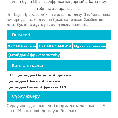
үшін бүгін Шығыс Африканың арнайы бағыттау
тобына хабарласыңыз.
Hot Tags: Лусака Замбияға жүк тасымалдау, Замбияға теңіз
жүктері, Дар-эс-Саламнан Лусакаға транзит, Замбия ішкі
көлік, Лусакаға жүк, мультимодальды логистика
Өнім тегі
ЛУСАКА порты
ЛУСАКА ЗАМБИЯ
Мұхит тасымалы
Қытайдан Африкаға жеткізу
Қатысты санат
LCL
Қытайдан Оңтүстік Африкаға
Қытайдан Шығыс Африкаға
Қытайдан Батыс Африкаға
FCL
Сұрау жіберу
Сұрауыңызды төмендегі формада қалдырыңыз. Біз
сізге 24 сағат ішінде жауап береміз.