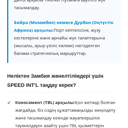
тасымалдау.
Бейра (Мозамбик) немесе Дурбан (Оңтүстік
Африка) арқылы:
Порт кептелісіне, жүзу
кестелеріне және арнайы жүк талаптарына
(мысалы, ауыр үзіліс көлемі) негізделген
балама стратегиялық маршруттар.
Неліктен Замбия жөнелтілімдері үшін
SPEED INT'L таңдау керек?
✔
Коносамент (TBL) арқылы:
Қол жетімді болған
жағдайда, біз сіздің құжаттамаңызды жеңілдету
және тасымалдау кезінде жауапкершілік
тәуекелдерін азайту үшін TBL қызметтерін