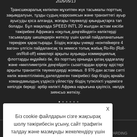
2026/05/13
Трансшекаралық көлікпен мұхитпен жүк тасымалы порттың
зақымдалуын, тұзды судың коррозиясын және транзиттегі ауыр
ауысуды қоса алғанда, жоғары тәуекелді қиындықтарға тап
болады. Бұл мақалада SPEED INT'L 20 жылдан астам кәсіби
тәжірибені Африкаға «оқулық деңгейіндегі» көліктерді
тасымалдау шешімдерін жеткізу үшін қалай пайдаланатынын
тереңірек қарастырады. Біздің жоғары үнемді «контейнерге 4
вагон» үлгісін пайдалансақ та немесе толық жабық Ro-Ro (Roll-
on/Roll-off) кемелері арқылы ауқымды коммерциялық
флоттарды өңдейміз бе, біз порттың орнында қатаң қадағалау
және «миллиметрлік деңгейдегі» сызаттардан қорғау әдістері
арқылы транзиттік тәуекелдерді жоямыз. 8 976-дан астам сәтті
көлік жөнелтілімінің дәлелденген тәжірибесі бар біздің арнайы
командамыздың үздіксіз үйлестіру біздің түпкілікті уәдемізге
кепілдік береді: әрбір көлікті Африка нарығына қауіпсіз, нөлдік
зиянсыз жеткізу.
X
Біз cookie файлдарын сізге жақсырақ
шолу тәжірибесін ұсыну, сайт трафигін
талдау және мазмұнды жекелендіру үшін
Copyright 2020 GUANCHHOU SPEED INT'L FREIGHT FORWARDING