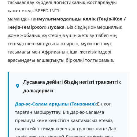
тасымалдау күрделі логистикалық жоспарлауды
қажет етеді. SPEED INT'L
маманданған
мультимодальды көлік (Теңіз-Жол /
Теңіз-Теміржол) Лусака
. Біз сіздің коммерциялық
және жобалық жүктеріңіз үшін жеткізу тізбегінің
сенімді шешімін ұсына отырып, мұхитпен жүк
тасымалы мен Африканың ішкі жеткізілімдері
арасындағы алшақтықты біркелкі толтырамыз.
Лусакаға дейінгі біздің негізгі транзиттік
дәліздеріміз:
Дар-эс-Салам арқылы (Танзания):
Ең көп
тараған маршруттау. Біз Дар-эс-Саламға
премиум кеме кеңістігін қамтамасыз етеміз,
одан кейін тиімді кедендік транзит және Дар
дәлізі арқылы тікелей Лусакаға қауіпсіз жүк