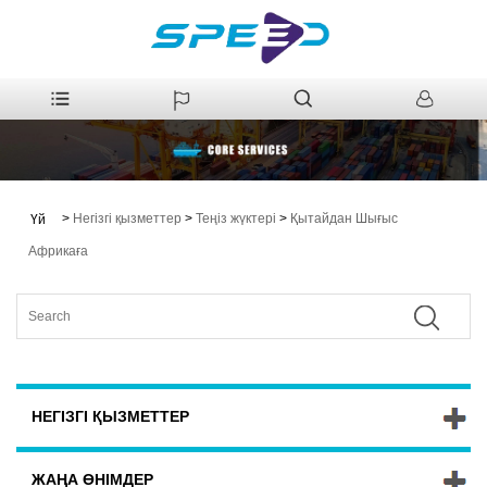
>
Негізгі қызметтер
>
Теңіз жүктері
>
Қытайдан Шығыс
Үй
Африкаға
НЕГІЗГІ ҚЫЗМЕТТЕР
ЖАҢА ӨНІМДЕР