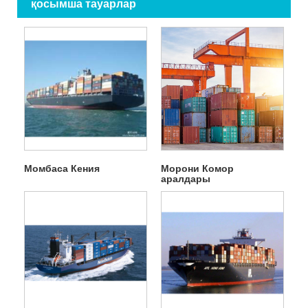
қосымша тауарлар
Момбаса Кения
Морони Комор
аралдары