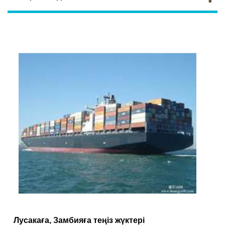
Лусакаға, Замбияға теңіз жүктері