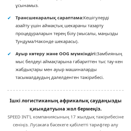
ұсынамыз.
✔
Трансшекаралық сараптама:
Кешігулерді
азайту үшін аймақтық шекараны тазарту
процедураларын терең білу (мысалы, маңызды
Тундума/Наконде шекарасы).
✔
Ауыр көтеру және OOG мүмкіндігі:
Замбияның
мыс белдеуі аймақтарына габариттен тыс тау-кен
жабдықтары мен ауыр машиналарды
тасымалдаудың дәлелденген тәжірибесі.
Ішкі логистиканың африкалық саудаңызды
қиындатуына жол бермеңіз.
SPEED INT'L компаниясының 17 жылдық тәжірибесіне
сеніңіз. Лусакаға бәсекеге қабілетті тарифтер алу