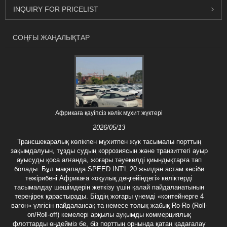
INQUIRY FOR PRICELIST
СОҢҒЫ ЖАҢАЛЫҚТАР
Африкаға қауіпсіз көлік мұхит жүктері
2026/05/13
Трансшекаралық көлікпен мұхитпен жүк тасымалы порттың
зақымдалуын, тұзды судың коррозиясын және транзиттегі ауыр
ауысуды қоса алғанда, жоғары тәуекелді қиындықтарға тап
болады. Бұл мақалада SPEED INT'L 20 жылдан астам кәсіби
тәжірибені Африкаға «оқулық деңгейіндегі» көліктерді
тасымалдау шешімдерін жеткізу үшін қалай пайдаланатынын
тереңірек қарастырады. Біздің жоғары үнемді «контейнерге 4
вагон» үлгісін пайдалансақ та немесе толық жабық Ro-Ro (Roll-
on/Roll-off) кемелері арқылы ауқымды коммерциялық
флоттарды өңдейміз бе, біз порттың орнында қатаң қадағалау