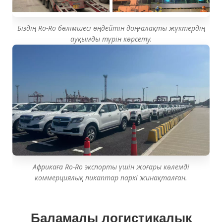
Біздің Ro-Ro бөлімшесі өңдейтін доңғалақты жүктердің
ауқымды түрін көрсету.
Африкаға Ro-Ro экспорты үшін жоғары көлемді
коммерциялық пикаптар паркі жинақталған.
Баламалы логистикалық