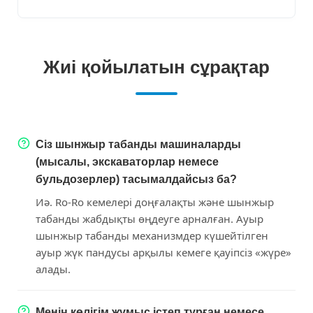
Жиі қойылатын сұрақтар
Сіз шынжыр табанды машиналарды
(мысалы, экскаваторлар немесе
бульдозерлер) тасымалдайсыз ба?
Иә. Ro-Ro кемелері доңғалақты және шынжыр
табанды жабдықты өңдеуге арналған. Ауыр
шынжыр табанды механизмдер күшейтілген
ауыр жүк пандусы арқылы кемеге қауіпсіз «жүре»
алады.
Менің көлігім жұмыс істеп тұрған немесе