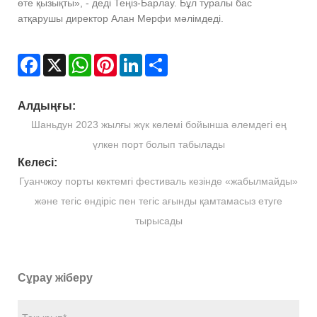
өте қызықты», - деді Теңіз-Барлау. Бұл туралы бас
атқарушы директор Алан Мерфи мәлімдеді.
Facebook
X
WhatsApp
Pinterest
LinkedIn
Share
Алдыңғы:
Шаньдун 2023 жылғы жүк көлемі бойынша әлемдегі ең
үлкен порт болып табылады
Келесі:
Гуанчжоу порты көктемгі фестиваль кезінде «жабылмайды»
және тегіс өндіріс пен тегіс ағынды қамтамасыз етуге
тырысады
Сұрау жіберу