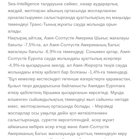
Sea-Intelligence талдауына сәйкес, назар аударарлық
жағдай, желтоқсан айының ортасында жоспарланған
орналастырумен салыстырғанда қуаттылықтың ең маңызды
төмендеуі Транс-Тынық мұхиты сауда жолында орын
алады.
Нақтырақ айтсақ, Азия-Солтүстік Америка Шығыс жағалауы
бағыты -7,5%-ға, ал Азия-Солтүстік Американың Батыс
жағалауы бағыты -6,9%-ға төмендеді. Сонымен қатар, Азия-
Солтүстік Еуропа сауда жолындағы қуаттылық әсерлері
-4,9%-ға қысқаруына әкелді, ал Азия-Жерорта теңізі сауда
жолындағы өткізу қабілеті бар болғаны -1,4%-ға төмендеді.
"Бұл кемелер кестесіндегі төтенше өзгерістерге қарамастан,
Қызыл теңіз дағдарысына байланысты Азиядан Еуропаға
өткізу қабілетінің біршама қысқарғанын көрсетеді. Мұнда
өлшенген сыйымдылықтың төмендеуі жыл сайынғы негізде
емес, желтоқсанның ортасында болады. - Мерзімді
жоспарлар осы уақытқа дейін қол жеткізілгенмен
салыстырғанда, суретте көрсетілгендей, әсер мұхит
аймағына көбірек әсер етеді және Азия-Солтүстік
Американың Батыс жағалауында қуаттың төмендеуін көру