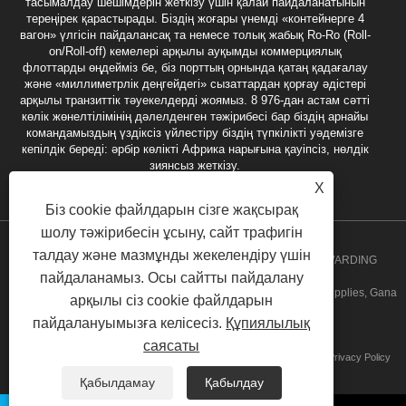
тасымалдау шешімдерін жеткізу үшін қалай пайдаланатынын
тереңірек қарастырады. Біздің жоғары үнемді «контейнерге 4
вагон» үлгісін пайдалансақ та немесе толық жабық Ro-Ro (Roll-
on/Roll-off) кемелері арқылы ауқымды коммерциялық
флоттарды өңдейміз бе, біз порттың орнында қатаң қадағалау
және «миллиметрлік деңгейдегі» сызаттардан қорғау әдістері
арқылы транзиттік тәуекелдерді жоямыз. 8 976-дан астам сәтті
көлік жөнелтілімінің дәлелденген тәжірибесі бар біздің арнайы
командамыздың үздіксіз үйлестіру біздің түпкілікті уәдемізге
кепілдік береді: әрбір көлікті Африка нарығына қауіпсіз, нөлдік
зиянсыз жеткізу.
X
Біз cookie файлдарын сізге жақсырақ
шолу тәжірибесін ұсыну, сайт трафигін
талдау және мазмұнды жекелендіру үшін
Copyright 2020 GUANCHHOU SPEED INT'L FREIGHT FORWARDING
пайдаланамыз. Осы сайтты пайдалану
CO.,LTD. - Angola Groupage, Angola Door Door Service, Break Supplies, Gana
арқылы сіз cookie файлдарын
пайдалануымызға келісесіз.
Құпиялылық
Groupage Service Барлық құқықтар қорғалған
саясаты
Сілтемелер
Sitemap
RSS
XML
Privacy Policy
Қабылдамау
Қабылдау