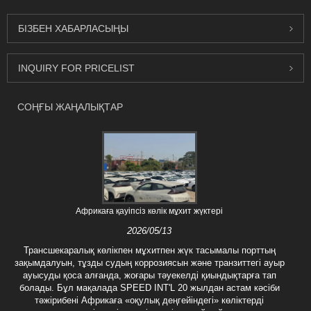
БІЗБЕН ХАБАРЛАСЫҢЫ
INQUIRY FOR PRICELIST
СОҢҒЫ ЖАҢАЛЫҚТАР
Африкаға қауіпсіз көлік мұхит жүктері
2026/05/13
Трансшекаралық көлікпен мұхитпен жүк тасымалы порттың
зақымдалуын, тұзды судың коррозиясын және транзиттегі ауыр
ауысуды қоса алғанда, жоғары тәуекелді қиындықтарға тап
болады. Бұл мақалада SPEED INT'L 20 жылдан астам кәсіби
тәжірибені Африкаға «оқулық деңгейіндегі» көліктерді