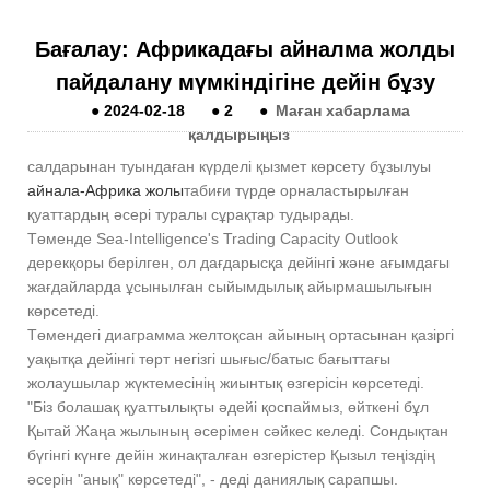
Бағалау: Африкадағы айналма жолды
пайдалану мүмкіндігіне дейін бұзу
●
2024-02-18
●
2
●
Маған хабарлама
қалдырыңыз
салдарынан туындаған күрделі қызмет көрсету бұзылуы
айнала-Африка жолы
табиғи түрде орналастырылған
қуаттардың әсері туралы сұрақтар тудырады.
Төменде Sea-Intelligence's Trading Capacity Outlook
дерекқоры берілген, ол дағдарысқа дейінгі және ағымдағы
жағдайларда ұсынылған сыйымдылық айырмашылығын
көрсетеді.
Төмендегі диаграмма желтоқсан айының ортасынан қазіргі
уақытқа дейінгі төрт негізгі шығыс/батыс бағыттағы
жолаушылар жүктемесінің жиынтық өзгерісін көрсетеді.
"Біз болашақ қуаттылықты әдейі қоспаймыз, өйткені бұл
Қытай Жаңа жылының әсерімен сәйкес келеді. Сондықтан
бүгінгі күнге дейін жинақталған өзгерістер Қызыл теңіздің
әсерін "анық" көрсетеді", - деді даниялық сарапшы.