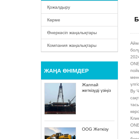
Қожалдыру
Б
Көрме
Өнеркәсіп жаңалықтары
Айма
Компания жаңалықтары
болу
202
ONE
ЖАҢА ӨНІМДЕР
пой
мен
үлгі
Жаппай
жеткізуді үзіңіз
Ву 
сақ
тас
көрс
Клие
ONE 
OOG Жеткізу
клие
бере