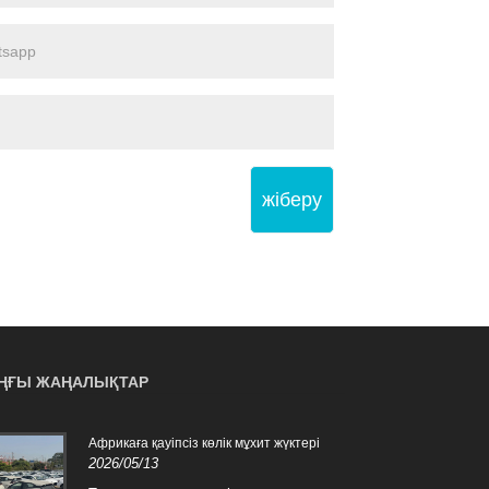
жіберу
ҢҒЫ ЖАҢАЛЫҚТАР
Африкаға қауіпсіз көлік мұхит жүктері
Шека
2026/05/13
Фасо
құтқ