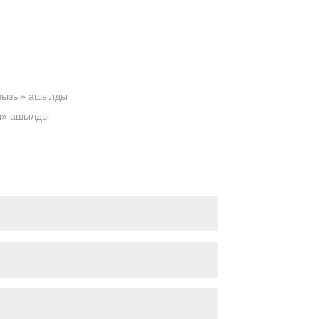
пойызы» ашылды
зы» ашылды