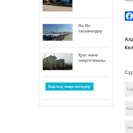
Ro-Ro
тасымалдау
Ал
Кел
Қуат және
энергетикалық
жабдықты
тасымалдау
Сұр
Барлық жаңа өнімдер