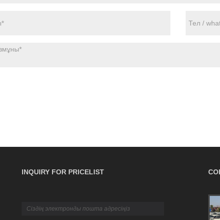
INQUIRY FOR PRICELIST
СО
Жүктерді сақтандыру бойынша соңғы
B2B нұсқаулығы: қамту, саясаттар және
шағымдар