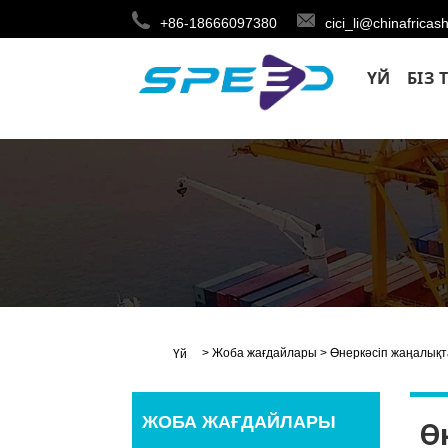
+86-18666097380
cici_li@chinafricas
ҮЙ
БІЗ 
>
Жоба жағдайлары
>
Өнеркәсіп жаңалық
Үй
ЖОБА ЖАҒДАЙЛАРЫ
Ө