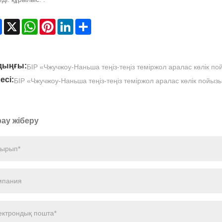
Facebook
X
WhatsApp
Pinterest
LinkedIn
Share
дыңғы:
БІР «Чжучжоу-Наньша теңіз-теңіз теміржол аралас көлік 
есі:
БІР «Чжучжоу-Наньша теңіз-теңіз теміржол аралас көлік пойы
ау жіберу