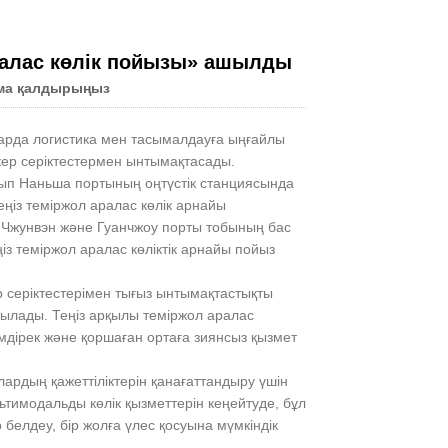
аралас көлік пойызы» ашылды
ма қалдырыңыз
Live
ндарда логистика мен тасымалдауға ыңғайлы
скер серіктестермен ынтымақтасады.
ып Наньша портының оңтүстік станциясында
ңіз теміржол аралас көлік арнайы
 Чжунвэн және Гуанчжоу порты тобының бас
 теміржол аралас көліктік арнайы пойыз
 серіктестерімен тығыз ынтымақтастықты
тылады. Теңіз арқылы теміржол аралас
ірек және қоршаған ортаға зиянсыз қызмет
лардың қажеттіліктерін қанағаттандыру үшін
ьтимодальды көлік қызметтерін кеңейтуде, бұл
белдеу, бір жолға үлес қосуына мүмкіндік