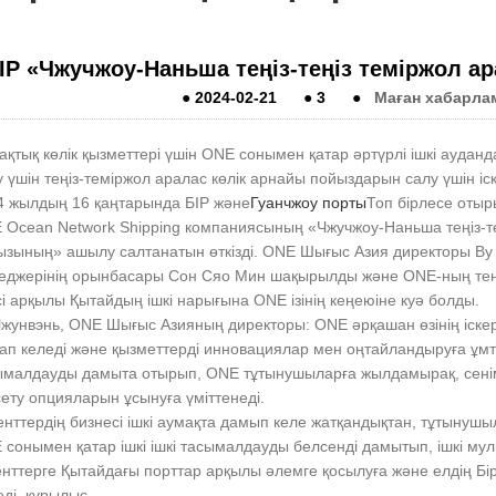
ІР «Чжучжоу-Наньша теңіз-теңіз теміржол 
●
2024-02-21
●
3
●
Маған хабарла
қтық көлік қызметтері үшін ONE сонымен қатар әртүрлі ішкі ауда
 үшін теңіз-теміржол аралас көлік арнайы пойыздарын салу үшін і
4 жылдың 16 қаңтарында БІР және
Гуанчжоу порты
Топ бірлесе отыр
 Ocean Network Shipping компаниясының «Чжучжоу-Наньша теңіз-те
ызының» ашылу салтанатын өткізді. ONE Шығыс Азия директоры Ву
еджерінің орынбасары Сон Сяо Мин шақырылды және ONE-ның теңіз
сі арқылы Қытайдың ішкі нарығына ONE ізінің кеңеюіне куә болды.
Чжунвэнь, ONE Шығыс Азияның директоры: ONE әрқашан өзінің іскер
тап келеді және қызметтерді инновациялар мен оңтайландыруға ұм
ымалдауды дамыта отырып, ONE тұтынушыларға жылдамырақ, сенімд
ету опцияларын ұсынуға үміттенеді.
нттердің бизнесі ішкі аумақта дамып келе жатқандықтан, тұтынушы
сонымен қатар ішкі ішкі тасымалдауды белсенді дамытып, ішкі мул
нттерге Қытайдағы порттар арқылы әлемге қосылуға және елдің Бір 
ді. құрылыс. .