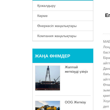
Қожалдыру
Е
Көрме
Өнеркәсіп жаңалықтары
Компания жаңалықтары
MAE
Лонд
бас
ЖАҢА ӨНІМДЕР
Бір
айтт
Жаппай
Дан
жеткізуді үзіңіз
бағ
айтт
Өтк
зым
қамт
Хоу
OOG Жеткізу
деп 