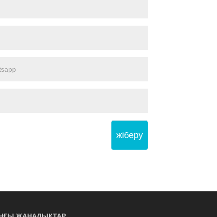
жіберу
ҢҒЫ ЖАҢАЛЫҚТАР