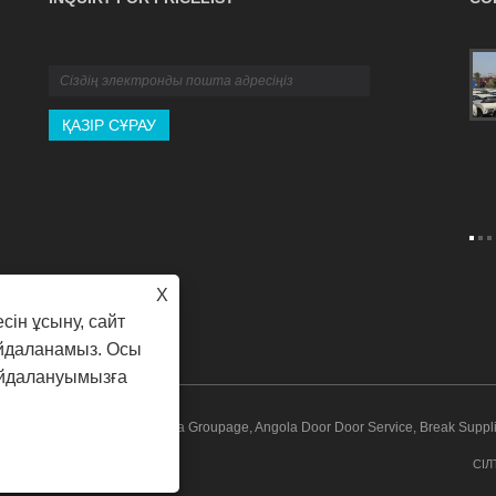
Жүктерді сақтандыру бойынша соңғы
B2B нұсқаулығы: қамту, саясаттар және
шағымдар
2026/04/16
B2B жеткізу тізбегін күтпеген транзиттік қауіптерден
қорғаңыз. Бұл түпкілікті нұсқаулық ICC A және C
тармақтарын таңдаудан бастап сәтті залалды талап
ету үшін маңызды құжаттарды дайындауға дейін
халықаралық жүктерді сақтандыру туралы білуіңіз
керек нәрсенің барлығын бұзады. Коммерциялық
жөнелтілімдерді қалай дұрыс сақтандыруға болатынын
X
біліңіз және табысыңызды қорғаңыз.
сін ұсыну, сайт
айдаланамыз. Осы
айдалануымызға
RDING CO.,LTD. - Angola Groupage, Angola Door Door Service, Break Supplie
СІЛ