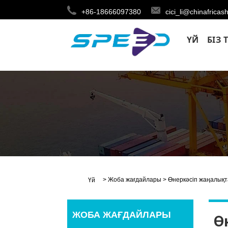
+86-18666097380
cici_li@chinafricas
ҮЙ
БІЗ 
>
Жоба жағдайлары
>
Өнеркәсіп жаңалық
Үй
ЖОБА ЖАҒДАЙЛАРЫ
Ө