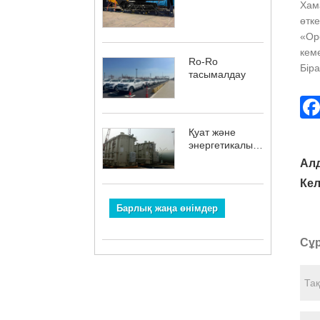
Хама
өтке
«Op
кеме
Ro-Ro
Біра
тасымалдау
Қуат және
энергетикалық
жабдықты
Ал
тасымалдау
Кел
Барлық жаңа өнімдер
Сұр