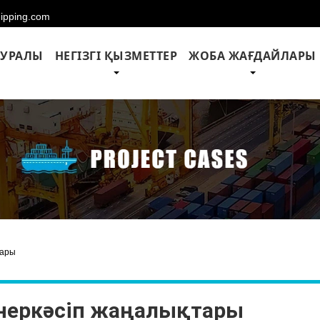
hipping.com
ТУРАЛЫ
НЕГІЗГІ ҚЫЗМЕТТЕР
ЖОБА ЖАҒДАЙЛАРЫ
тары
неркәсіп жаңалықтары