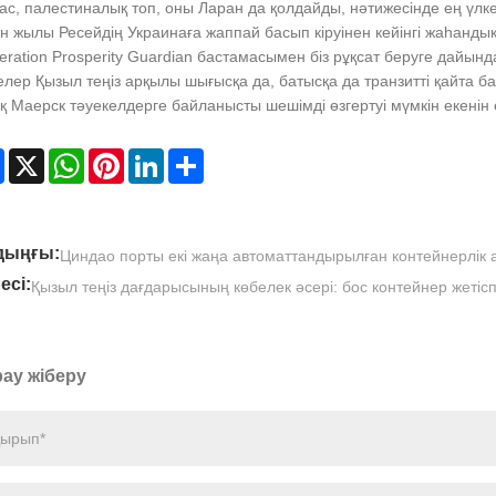
с, палестиналық топ, оны Ларан да қолдайды, нәтижесінде ең үлке
н жылы Ресейдің Украинаға жаппай басып кіруінен кейінгі жаһанды
eration Prosperity Guardian бастамасымен біз рұқсат беруге дайы
лер Қызыл теңіз арқылы шығысқа да, батысқа да транзитті қайта ба
қ Маерск тәуекелдерге байланысты шешімді өзгертуі мүмкін екенін е
Facebook
X
WhatsApp
Pinterest
LinkedIn
Share
дыңғы:
Циндао порты екі жаңа автоматтандырылған контейнерлік 
есі:
Қызыл теңіз дағдарысының көбелек әсері: бос контейнер жетісп
ау жіберу