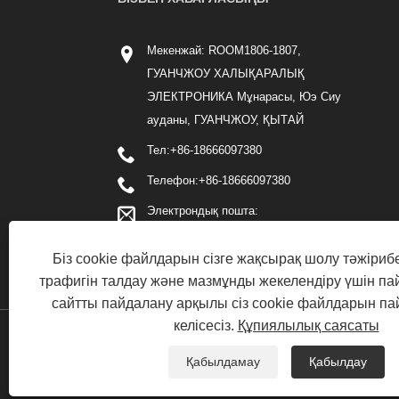
Мекенжай: ROOM1806-1807,
ГУАНЧЖОУ ХАЛЫҚАРАЛЫҚ
ЭЛЕКТРОНИКА Мұнарасы, Юэ Сиу
ауданы, ГУАНЧЖОУ, ҚЫТАЙ
Тел:
+86-18666097380
Телефон:
+86-18666097380
Электрондық пошта:
cici_li@chinafricashipping.com
Біз cookie файлдарын сізге жақсырақ шолу тәжірибе
трафигін талдау және мазмұнды жекелендіру үшін п
сайтты пайдалану арқылы сіз cookie файлдарын п
келісесіз.
Құпиялылық саясаты
Copyright 2020 GUANCHHOU SPEED INT'L FREIGHT FORWA
Қабылдамау
Қабылдау