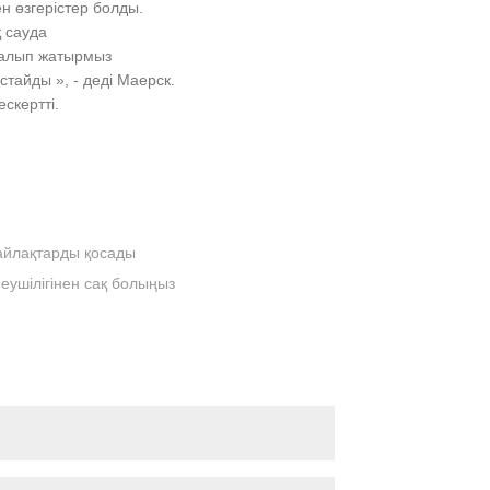
н өзгерістер болды.
қ сауда
ндалып жатырмыз
стайды », - деді Маерск.
скертті.
айлақтарды қосады
еушілігінен сақ болыңыз