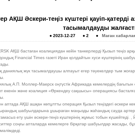
гер АҚШ Әскери-теңіз күштері қауіп-қатерді 
тасымалдауды жалғас
●
2023-12-27
●
2
●
Маған хабарла
RSK АҚШ бастаған коалициядан кейін танкерлерді Қызыл теңіз арқ
ондық Financial Times газеті Иран қолдайтын хуси күштерінің шабуы
тады.
ақ даниялық жүк тасымалдаушы алпауыт егер тәуекелдер тым жоғар
ы.
иялық А.П. Моллер-Маерск оңтүстік Африкада кемелердің бағытын ө
ыт екенін және коалиция «Өркендеу сақшысы» операциясы басталға
ы.
ен аптада АҚШ ашқан көпұлтты операция Қызыл теңіздегі әскери к
ырандық шабуылдарына ұшыраған маңызды жаһандық сауда артериял
амасыз ету үшін әскери-теңіз күштерінің жұмыс тобын күшейтеді. ,
ситтер соңғы апталарда кемелерге бірқатар шабуылдар жасады, бұ
мәлімдеді.