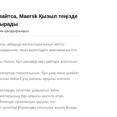
азайтса, Maersk Қызыл теңізде
тырады
ма қалдырыңыз
Live
ылы жіберуді жалғастыратынын айтты
лдарынан теңіз қауіпсіздігін қамтамасыз ете
ы болса, бұл шешімді кері қайтара алатынын
згертуді тоқтататынын, бұл ұзақ және қымбат
ннан кейін Суэц каналы арқылы өтетінін
емелердің хуситтер ұшқышсыз және
арының бірі арқылы қауіпсіз өтуін
 Йеменде орналасқан қарулы топ.
л хуситтер Исраилдің соғысына жауап болды